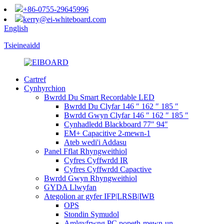
+86-0755-29645996
kerry@ei-whiteboard.com
English
Tsieineaidd
Cartref
Cynhyrchion
Bwrdd Du Smart Recordable LED
Bwrdd Du Clyfar 146 ″ 162 ″ 185 ″
Bwrdd Gwyn Clyfar 146 ″ 162 ″ 185 ″
Cynhadledd Blackboard 77″ 94″
EM+ Capacitive 2-mewn-1
Ateb wedi'i Addasu
Panel Fflat Rhyngweithiol
Cyfres Cyffwrdd IR
Cyfres Cyffwrdd Capactive
Bwrdd Gwyn Rhyngweithiol
GYDA Llwyfan
Ategolion ar gyfer IFP|LRSB|IWB
OPS
Stondin Symudol
Amlgyfrwng PC popeth-mewn-un