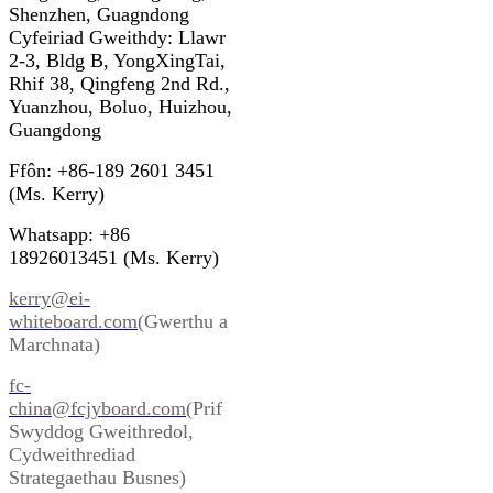
Shenzhen, Guagndong
Cyfeiriad Gweithdy: Llawr
2-3, Bldg B, YongXingTai,
Rhif 38, Qingfeng 2nd Rd.,
Yuanzhou, Boluo, Huizhou,
Guangdong
Ffôn: +86-189 2601 3451
(Ms. Kerry)
Whatsapp: +86
18926013451 (Ms. Kerry)
kerry@ei-
whiteboard.com
(Gwerthu a
Marchnata)
fc-
china@fcjyboard.com
(Prif
Swyddog Gweithredol,
Cydweithrediad
Strategaethau Busnes)