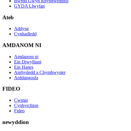
Bwrdd Gwyn Rhyngweithiol
GYDA Llwyfan
Ateb
Addysg
Cynhadledd
AMDANOM NI
Amdanom ni
Ein Diwylliant
Ein Hanes
Anrhydedd a Chymhwyster
Arddangosfa
FIDEO
Cwmni
Cynhyrchion
Fideo
newyddion