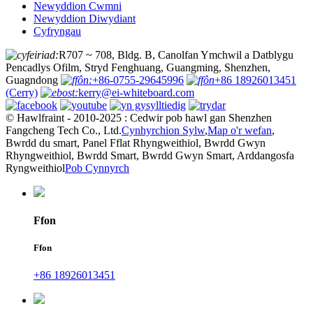
Newyddion Cwmni
Newyddion Diwydiant
Cyfryngau
:
R707 ~ 708, Bldg. B, Canolfan Ymchwil a Datblygu
Pencadlys Ofilm, Stryd Fenghuang, Guangming, Shenzhen,
Guagndong
:
+86-0755-29645996
+86 18926013451
(Cerry)
:
kerry@ei-whiteboard.com
© Hawlfraint - 2010-2025 : Cedwir pob hawl gan Shenzhen
Fangcheng Tech Co., Ltd.
Cynhyrchion Sylw
,
Map o'r wefan
,
Bwrdd du smart, Panel Fflat Rhyngweithiol, Bwrdd Gwyn
Rhyngweithiol, Bwrdd Smart, Bwrdd Gwyn Smart, Arddangosfa
Ryngweithiol
Pob Cynnyrch
Ffon
Ffon
+86 18926013451