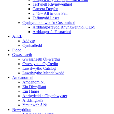
Terfynell Rhyngweithiol
Camera Dogfen
2.4G+ All-in-one Pell
Taflunydd Laser
Cynhyrchion wedi'u Customized
Arddangosfeydd Rhyngweithiol OEM
Arddangosfa Fasnachol
ATEB
Addysg
Cynhadledd
Fideo
Gwasanaeth
Gwasanaeth Ôl-werthu
Cwestiynau Cyffredin
Lawrlwytho Catalog
Lawrlwytho Meddalwedd
Amdanom ni
Amdanom Ni
Ein Diwylliant
Ein Hanes
Anrhydedd a Chymhwyster
Arddangosfa
Ymunwch â Ni
Newyddion