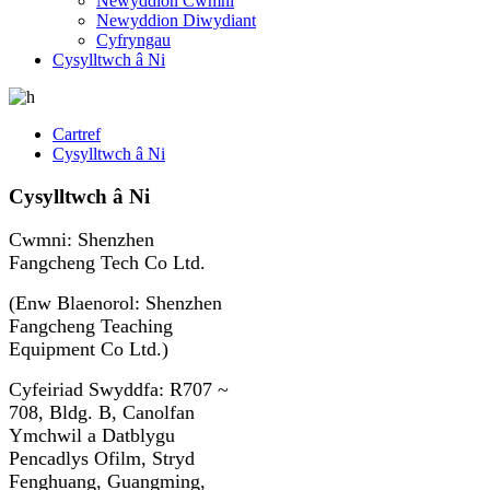
Newyddion Cwmni
Newyddion Diwydiant
Cyfryngau
Cysylltwch â Ni
Cartref
Cysylltwch â Ni
Cysylltwch â Ni
Cwmni: Shenzhen
Fangcheng Tech Co Ltd.
(Enw Blaenorol: Shenzhen
Fangcheng Teaching
Equipment Co Ltd.)
Cyfeiriad Swyddfa: R707 ~
708, Bldg. B, Canolfan
Ymchwil a Datblygu
Pencadlys Ofilm, Stryd
Fenghuang, Guangming,